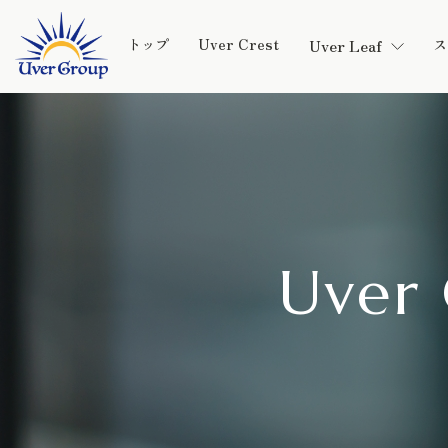
Uver Crest
ス
トップ
Uver Leaf
Uver 