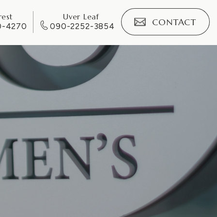
rest
Uver Leaf
CONTACT
0-4270
090-2252-3854